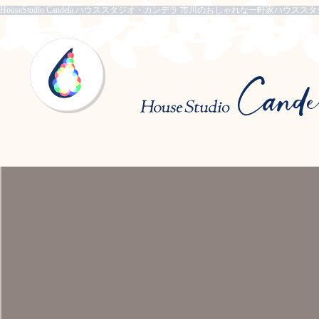
HouseStudio Candela ハウススタジオ・カンデラ 市川のおしゃれな一軒家ハウスス