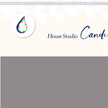
HouseStudio Candela ハウススタジオ・カンデラ 市川のおしゃれな一軒家ハウスス