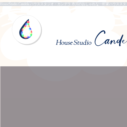
HouseStudio Candela ハウススタジオ・カンデラ 市川のおしゃれな一軒家ハウスス